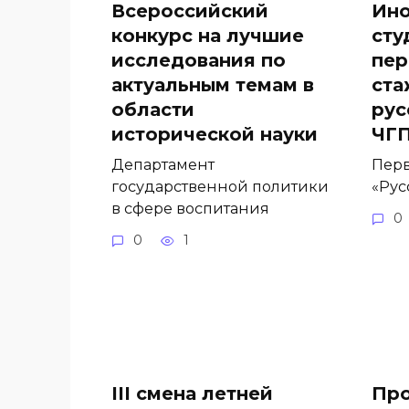
Всероссийский
Ино
конкурс на лучшие
сту
исследования по
пер
актуальным темам в
ста
области
рус
исторической науки
ЧГ
Департамент
Перв
государственной политики
«Рус
в сфере воспитания
0
0
1
III смена летней
Про