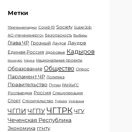
Метки
Society
Covid-19
SuperJob
70летахматхаджи
АО «Чеченэнерго»
Безопасность
Выборы
Глава ЧР
Грозный
Даудрв
Даудов
Кадыров
Единая Россия
Здоровье
Национальные проекты
Конкурс
Наука
Общество
Образование
Опрос
Парламент ЧР
Политика
Правительство
Путин
РАНХиГС
Россия
Росгвардия
Спецоперация
Спорт
Строительство
Украина
Туризм
ЧГТРК
ЧГПИ
ЧГПУ
ЧГУ
Чеченская Республика
ггнту
Экономика