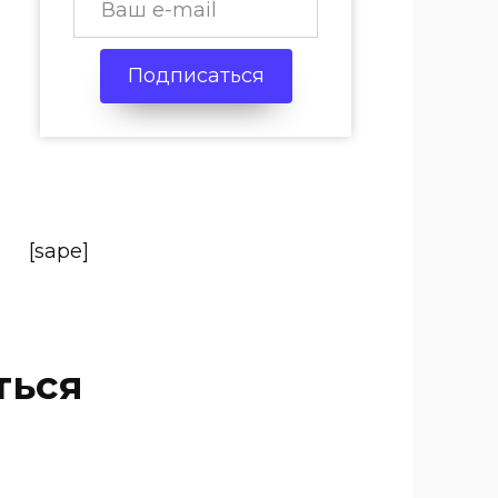
Подписаться
[sape]
ться