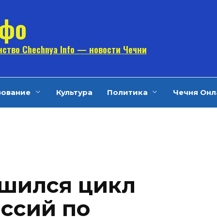
нфо
ство Chechnya Info — новости Чечни
зование
Культура
Политика
Чечня Онл
ршился цикл
ссий по