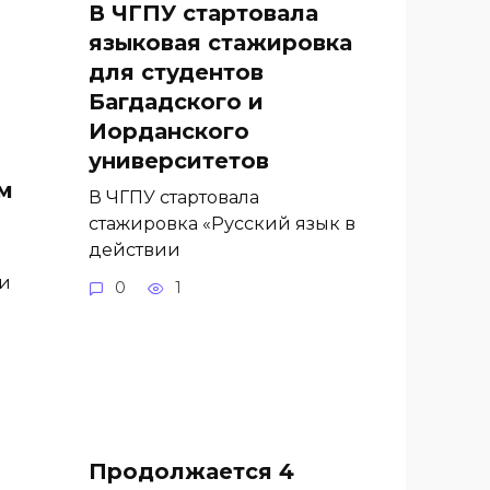
В ЧГПУ стартовала
языковая стажировка
для студентов
Багдадского и
Иорданского
университетов
м
В ЧГПУ стартовала
стажировка «Русский язык в
действии
ги
0
1
Продолжается 4