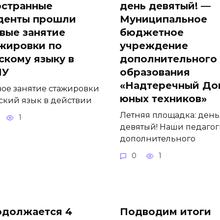
странные
день девятый! —
денты прошли
Муниципальное
вые занятие
бюджетное
жировки по
учреждение
скому языку в
дополнительного
ПУ
образования
«Надтеречный До
ое занятие стажировки
юных техников»
ский язык в действии
Летняя площадка: день
1
девятый! Наши педаго
дополнительного
0
1
должается 4
Подводим итоги