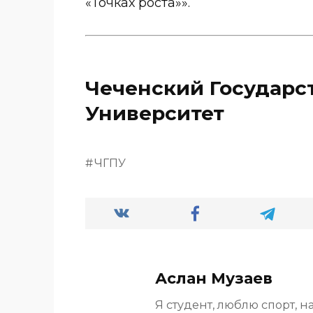
«Точках роста»».
Чеченский Государс
Университет
ЧГПУ
Аслан Музаев
Я студент, люблю спорт, н