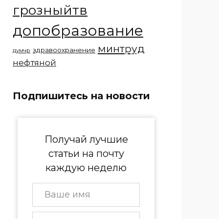
грозныйтв
допобразование
минтруд
здравоохранение
думчр
нефтяной
Подпишитесь на новости
Получай лучшие
статьи на почту
каждую неделю