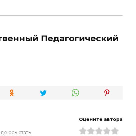
твенный Педагогический
Оцените автора
адеюсь стать