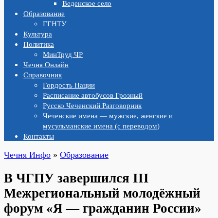
Веденское село
Образование
ГГНТУ
Культура
Политика
МинТруд ЧР
Чечня Онлайн
Справочник
Гордость Нации
Расписание автобусов Грозный
Русско Чеченский Разговорник
Чеченские имена — мужские, женские и
мусульманские имена (с переводом)
Контакты
Чечня Инфо
»
Образование
В ЧГПУ завершился III
Межрегиональный молодёжный
форум «Я — гражданин России»