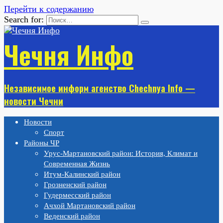
Перейти к содержанию
Search for:
Чечня Инфо
Независимое информ агенство Chechnya Info —
новости Чечни
Новости
Спорт
Районы ЧР
Урус-Мартановский район: История, Климат и
Современная Жизнь
Итум-Калинский район
Грозненский район
Гудермесский район
Ачхой Мартановский район
Веденский район