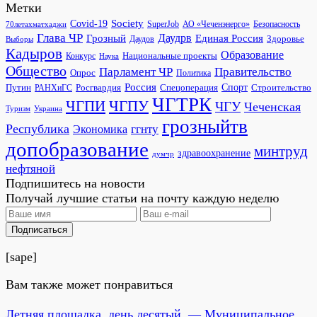
Метки
Society
Covid-19
SuperJob
АО «Чеченэнерго»
Безопасность
70летахматхаджи
Глава ЧР
Грозный
Даудрв
Единая Россия
Здоровье
Даудов
Выборы
Кадыров
Образование
Национальные проекты
Конкурс
Наука
Общество
Парламент ЧР
Правительство
Опрос
Политика
Россия
Росгвардия
Спецоперация
Спорт
Строительство
Путин
РАНХиГС
ЧГТРК
ЧГПИ
ЧГПУ
ЧГУ
Чеченская
Украина
Туризм
грозныйтв
Республика
ггнту
Экономика
допобразование
минтруд
здравоохранение
думчр
нефтяной
Подпишитесь на новости
Получай лучшие статьи на почту каждую неделю
Подписаться
[sape]
Вам также может понравиться
Летняя площадка, день десятый. — Муниципальное