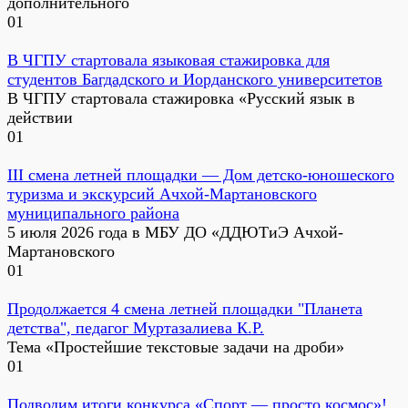
дополнительного
0
1
В ЧГПУ стартовала языковая стажировка для
студентов Багдадского и Иорданского университетов
В ЧГПУ стартовала стажировка «Русский язык в
действии
0
1
III смена летней площадки — Дом детско-юношеского
туризма и экскурсий Ачхой-Мартановского
муниципального района
5 июля 2026 года в МБУ ДО «ДДЮТиЭ Ачхой-
Мартановского
0
1
Продолжается 4 смена летней площадки "Планета
детства", педагог Муртазалиева К.Р.
Тема «Простейшие текстовые задачи на дроби»
0
1
Подводим итоги конкурса «Спорт — просто космос»!