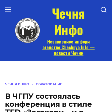
Перейти
Чечня
к
содержанию
Инфо
Независимое информ
агенство Chechnya Info —
новости Чечни
ЧЕЧНЯ ИНФО
»
ОБРАЗОВАНИЕ
В ЧГПУ состоялась
конференция в стиле