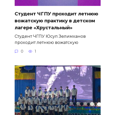
Студент ЧГПУ проходит летнюю
вожатскую практику в детском
лагере «Хрустальный»
Студент ЧГПУ Юсуп Зелимханов
проходит летнюю вожатскую
0
1