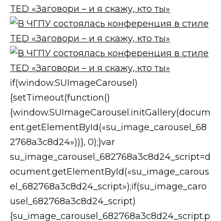
if(window.SUImageCarousel)
{setTimeout(function()
{window.SUImageCarousel.initGallery(docum
ent.getElementById(«su_image_carousel_68
2768a3c8d24»))}, 0);}var
su_image_carousel_682768a3c8d24_script=d
ocument.getElementById(«su_image_carous
el_682768a3c8d24_script»);if(su_image_caro
usel_682768a3c8d24_script)
{su_image_carousel_682768a3c8d24_script.p