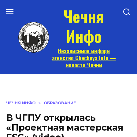
Перейти
Чечня
к
содержанию
Инфо
Независимое информ
агенство Chechnya Info —
новости Чечни
ЧЕЧНЯ ИНФО
»
ОБРАЗОВАНИЕ
В ЧГПУ открылась
«Проектная мастерская