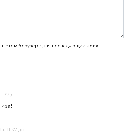
та в этом браузере для последующих моих
11:37 дп
 иза!
 в 11:37 дп