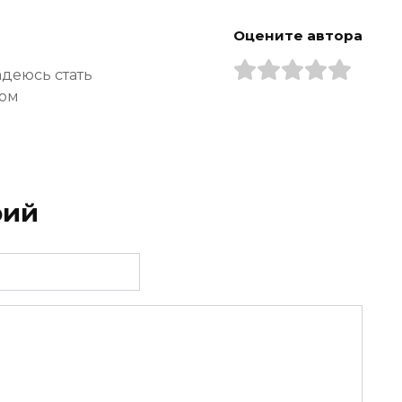
Оцените автора
адеюсь стать
ром
рий