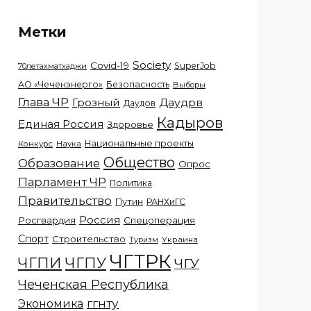
Метки
Society
Covid-19
SuperJob
70летахматхаджи
АО «Чеченэнерго»
Безопасность
Выборы
Глава ЧР
Грозный
Даудрв
Даудов
Кадыров
Единая Россия
Здоровье
Национальные проекты
Конкурс
Наука
Общество
Образование
Опрос
Парламент ЧР
Политика
Правительство
Путин
РАНХиГС
Россия
Росгвардия
Спецоперация
Спорт
Строительство
Украина
Туризм
ЧГТРК
ЧГПИ
ЧГПУ
ЧГУ
Чеченская Республика
ггнту
Экономика