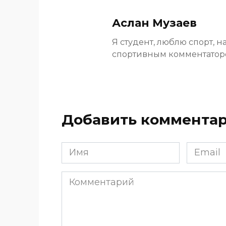
Аслан Музаев
Я студент, люблю спорт, н
спортивным комментато
Добавить коммента
Имя
Email
*
*
Комментарий