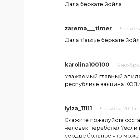
Дала беркате йойла
zarema___timer
5 ноября
Дала т1аьхье беркате йойл
karolina100100
5 ноября, 
Уважаемый главный эпидем
республике вакцина КОВИ
lyiza_11111
5 ноября, 2021 в 
Скажите пожалуйста соста
человек переболел?если 
сердце больное что может