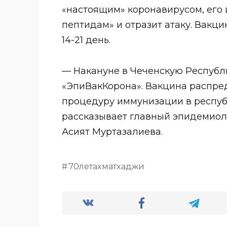
«настоящим» коронавирусом, его 
пептидам» и отразит атаку. Вакци
14-21 день.
— Накануне в Чеченскую Республи
«ЭпиВакКорона». Вакцина распред
процедуру иммунизации в респуб
рассказывает главный эпидемиол
Асият Муртазалиева.
70летахматхаджи