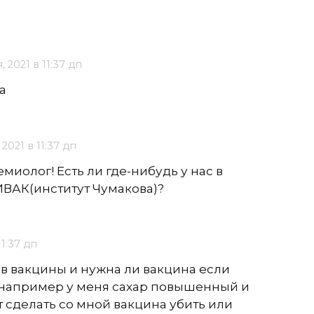
, 2021 в 11:37 дп
а
2021 в 11:37 дп
иолог! Есть ли где-нибудь у нас в
ВАК(институт Чумакова)?
11:37 дп
в вакцины и нужна ли вакцина если
например у меня сахар повышенный и
 сделать со мной вакцина убить или