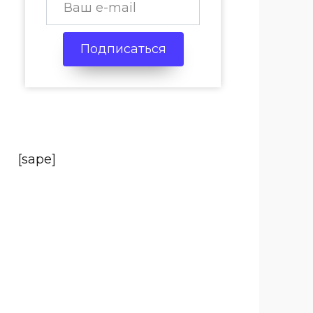
Подписаться
[sape]