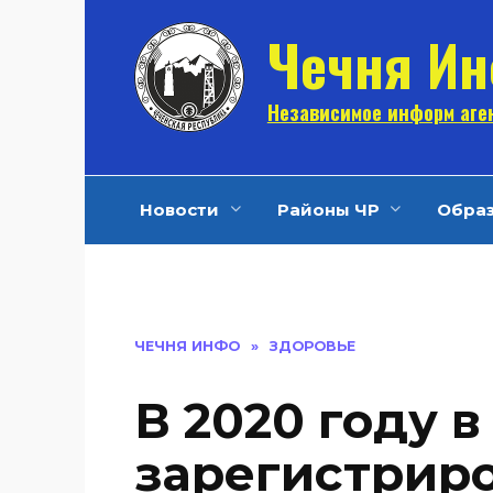
Перейти
Чечня И
к
содержанию
Независимое информ аген
Новости
Районы ЧР
Обра
ЧЕЧНЯ ИНФО
»
ЗДОРОВЬЕ
В 2020 году 
зарегистрир