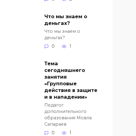
Что мы знаем о
деньгах?
Что мы знаем о
деньгах?
0
1
Тема
сегодняшнего
занятия
«Групповые
действия в защите
и в нападении»
Педагог
дополнительного
образования Мовла
Сапараев
0
1