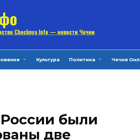
нфо
ство Chechnya Info — новости Чечни
зование
Культура
Политика
Чечня Онл
в России были
ованы две