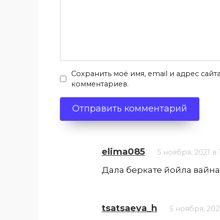
Сохранить моё имя, email и адрес сай
комментариев.
elima085
5 ноября, 2021 в 
Дала беркате йойла вайна
tsatsaeva_h
5 ноября, 2021