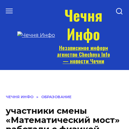
Перейти
Чечня
к
содержанию
Инфо
Независимое информ
агенство Chechnya Info
— новости Чечни
ЧЕЧНЯ ИНФО
»
ОБРАЗОВАНИЕ
участники смены
«Математический мост»