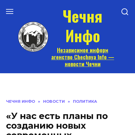
Перейти
Чечня
к
содержанию
Инфо
Независимое информ
агенство Chechnya Info —
новости Чечни
ЧЕЧНЯ ИНФО
»
НОВОСТИ
»
ПОЛИТИКА
«У нас есть планы по
созданию новых