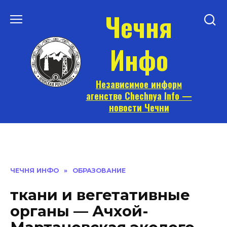
Перейти
Чечня
к
содержанию
Инфо
Независимое информ
агенство Chechnya Info —
новости Чечни
ЧЕЧНЯ ИНФО
»
ОБРАЗОВАНИЕ
ткани и вегетативные
органы — Ачхой-