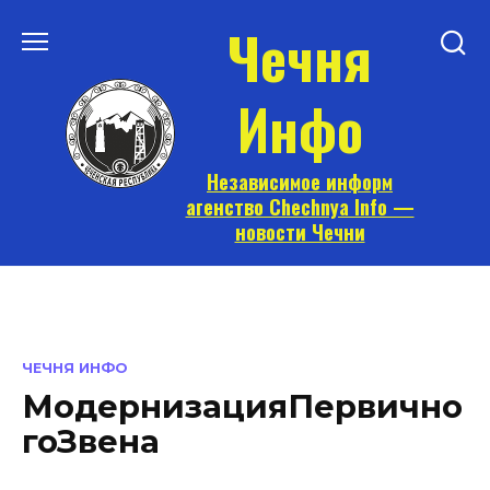
Перейти
Чечня
к
содержанию
Инфо
Независимое информ
агенство Chechnya Info —
новости Чечни
ЧЕЧНЯ ИНФО
МодернизацияПервично
гоЗвена