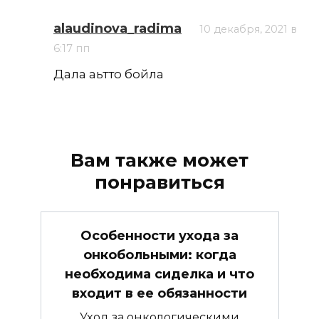
alaudinova_radima
10 декабря, 2021 в
6:17 пп
Дала аьтто бойла
Вам также может
понравиться
Особенности ухода за
онкобольными: когда
необходима сиделка и что
входит в ее обязанности
Уход за онкологическими