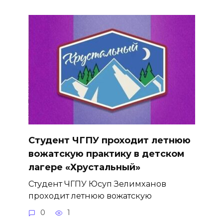
Студент ЧГПУ проходит летнюю
вожатскую практику в детском
лагере «Хрустальный»
Студент ЧГПУ Юсуп Зелимханов
проходит летнюю вожатскую
0
1