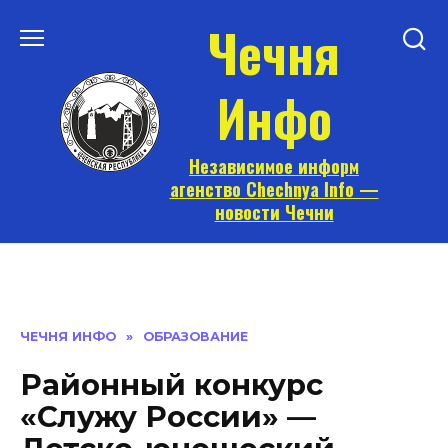
Перейти
Чечня
к
содержанию
Инфо
Независимое информ
агенство Chechnya Info —
новости Чечни
ЧЕЧНЯ ИНФО
»
ОБРАЗОВАНИЕ
Районный конкурс
«Служу России» —