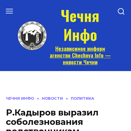
Перейти
Чечня
к
содержанию
Инфо
Независимое информ
агенство Chechnya Info —
новости Чечни
ЧЕЧНЯ ИНФО
»
НОВОСТИ
»
ПОЛИТИКА
Р.Кадыров выразил
соболезнования