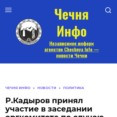
Перейти
Чечня
к
содержанию
Инфо
Независимое информ
агенство Chechnya Info —
новости Чечни
ЧЕЧНЯ ИНФО
»
НОВОСТИ
»
ПОЛИТИКА
Р.Кадыров принял
участие в заседании