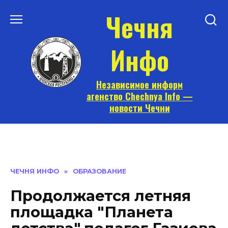
Перейти
Чечня
к
содержанию
Инфо
Независимое информ
агенство Chechnya Info —
новости Чечни
ЧЕЧНЯ ИНФО
»
ОБРАЗОВАНИЕ
Продолжается летняя
площадка "Планета