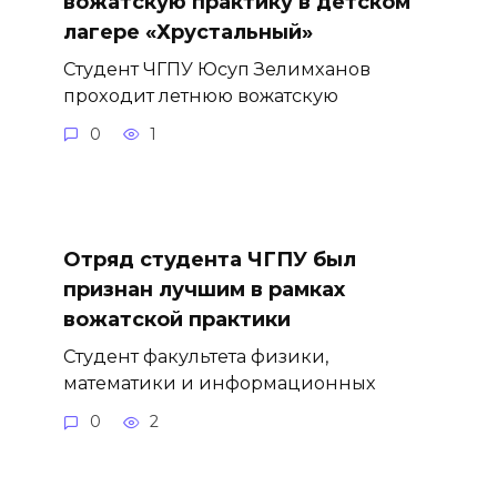
вожатскую практику в детском
лагере «Хрустальный»
Студент ЧГПУ Юсуп Зелимханов
проходит летнюю вожатскую
0
1
Отряд студента ЧГПУ был
признан лучшим в рамках
вожатской практики
Студент факультета физики,
математики и информационных
0
2