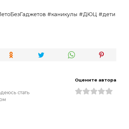
ЛетоБезГаджетов #каникулы #ДЮЦ #дети
Оцените автора
адеюсь стать
ром