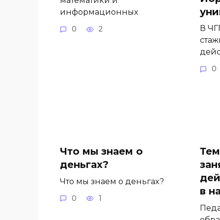
математики и
уни
информационных
В ЧГ
0
2
стаж
дей
0
Что мы знаем о
Тем
деньгах?
зан
дей
Что мы знаем о деньгах?
в н
0
1
Педа
обра