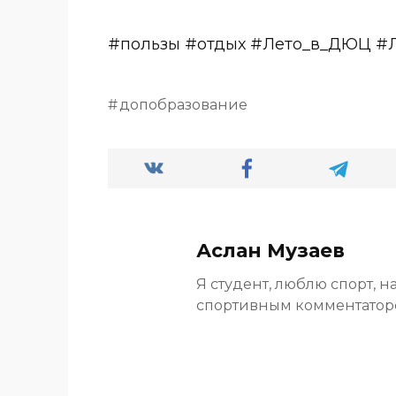
#пользы #отдых #Лето_в_ДЮЦ #
допобразование
Аслан Музаев
Я студент, люблю спорт, н
спортивным комментато