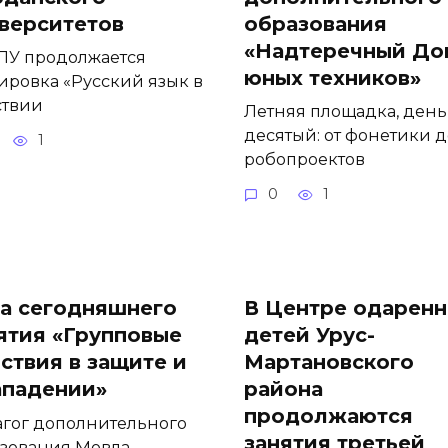
верситетов
образования
«Надтеречный До
ПУ продолжается
юных техников»
ировка «Русский язык в
ствии
Летняя площадка, день
десятый: от фонетики д
1
робопроектов
0
1
а сегодняшнего
В Центре одарен
ятия «Групповые
детей Урус-
ствия в защите и
Мартановского
ападении»
района
продолжаются
гог дополнительного
занятия третьей
зования Мовла