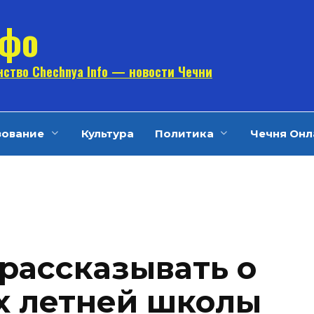
нфо
ство Chechnya Info — новости Чечни
зование
Культура
Политика
Чечня Онл
рассказывать о
х летней школы