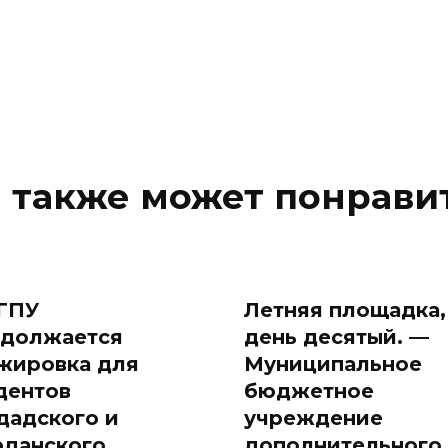
 также может понрави
ГПУ
Летняя площадка,
должается
день десятый. —
жировка для
Муниципальное
дентов
бюджетное
дадского и
учреждение
данского
дополнительного