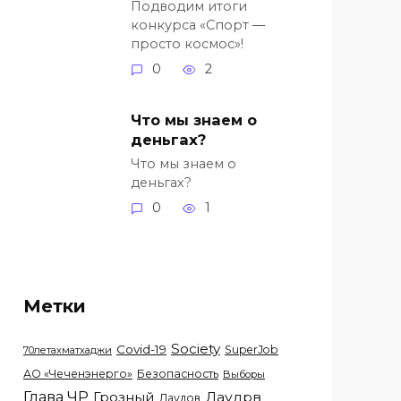
Подводим итоги
конкурса «Спорт —
просто космос»!
0
2
Что мы знаем о
деньгах?
Что мы знаем о
деньгах?
0
1
Метки
Society
Covid-19
SuperJob
70летахматхаджи
АО «Чеченэнерго»
Безопасность
Выборы
Глава ЧР
Грозный
Даудрв
Даудов