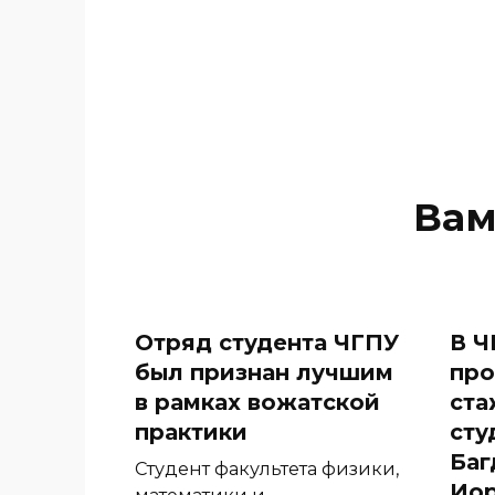
Вам
Отряд студента ЧГПУ
В Ч
был признан лучшим
про
в рамках вожатской
ста
практики
сту
Баг
Студент факультета физики,
Иор