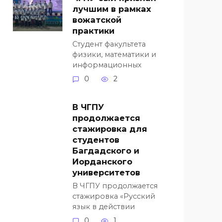
лучшим в рамках
вожатской
практики
Студент факультета
физики, математики и
информационных
0
2
В ЧГПУ
продолжается
стажировка для
студентов
Багдадского и
Иорданского
университетов
В ЧГПУ продолжается
стажировка «Русский
язык в действии
0
1