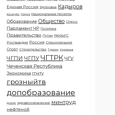
Кадыров
Единая Россия
Здоровье
Национальные проекты
Конкурс
Наука
Общество
Образование
Опрос
Парламент ЧР
Политика
Правительство
Путин
РАНХиГС
Россия
Росгвардия
Спецоперация
Спорт
Строительство
Украина
Туризм
ЧГТРК
ЧГПИ
ЧГПУ
ЧГУ
Чеченская Республика
ггнту
Экономика
грозныйтв
допобразование
минтруд
здравоохранение
думчр
нефтяной