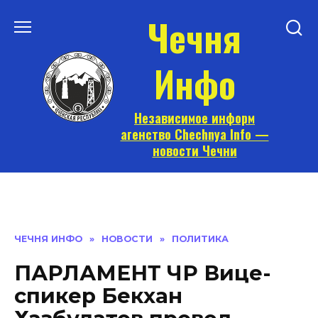
Перейти
Чечня
к
содержанию
Инфо
Независимое информ
агенство Chechnya Info —
новости Чечни
ЧЕЧНЯ ИНФО
»
НОВОСТИ
»
ПОЛИТИКА
ПАРЛАМЕНТ ЧР Вице-
спикер Бекхан