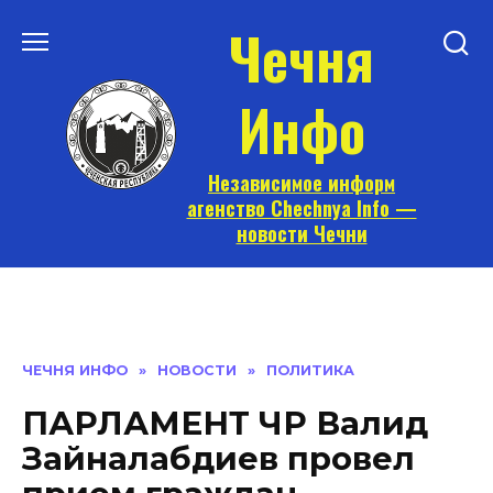
Перейти
Чечня
к
содержанию
Инфо
Независимое информ
агенство Chechnya Info —
новости Чечни
ЧЕЧНЯ ИНФО
»
НОВОСТИ
»
ПОЛИТИКА
ПАРЛАМЕНТ ЧР Валид
Зайналабдиев провел