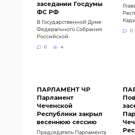
заседании Госдумы
Глав
ФС РФ
Респ
Кады
В Государственной Думе
Федерального Собрания
0
Российской
0
4
ПАРЛАМЕНТ ЧР
ПА
Парламент
Пов
Чеченской
зас
Республики закрыл
Пар
весеннюю сессию
Чеч
Рес
Председатель Парламента