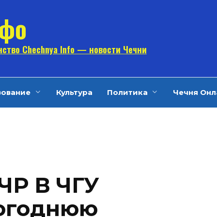
нфо
ство Chechnya Info — новости Чечни
зование
Культура
Политика
Чечня Онл
Р В ЧГУ
огоднюю