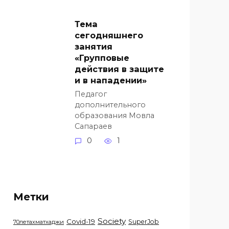
Тема
сегодняшнего
занятия
«Групповые
действия в защите
и в нападении»
Педагог
дополнительного
образования Мовла
Сапараев
0
1
Метки
Society
Covid-19
SuperJob
70летахматхаджи