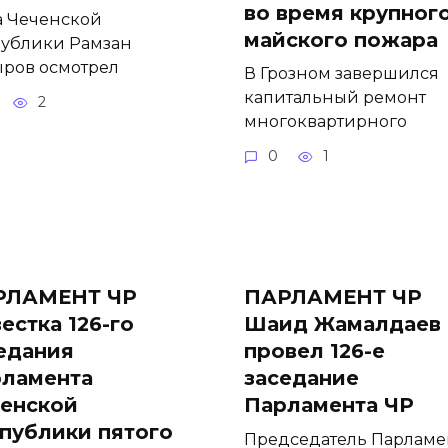
во время крупног
а Чеченской
майского пожара
ублики Рамзан
ров осмотрел
В Грозном завершился
капитальный ремонт
2
многоквартирного
0
1
РЛАМЕНТ ЧР
ПАРЛАМЕНТ ЧР
естка 126-го
Шаид Жамалдаев
едания
провел 126-е
ламента
заседание
енской
Парламента ЧР
публики пятого
Председатель Парламе