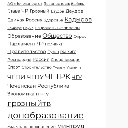
АО «Чеченэнерго»
Безопасность
Выборы
Глава ЧР
Грозный
Даудрв
Даудов
Кадыров
Единая Россия
Здоровье
Национальные проекты
Конкурс
Наука
Общество
Образование
Опрос
Парламент ЧР
Политика
Правительство
Путин
РАНХиГС
Россия
Росгвардия
Спецоперация
Спорт
Строительство
Украина
Туризм
ЧГТРК
ЧГПИ
ЧГПУ
ЧГУ
Чеченская Республика
ггнту
Экономика
грозныйтв
допобразование
минтруд
здравоохранение
думчр