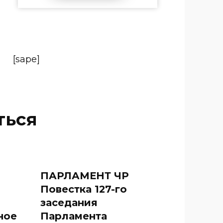
[sape]
ться
ПАРЛАМЕНТ ЧР
Повестка 127-го
заседания
ное
Парламента