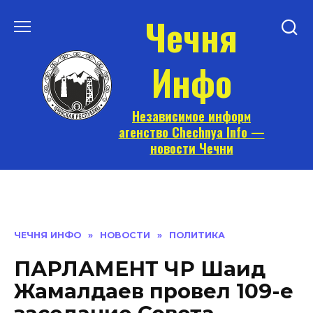
Перейти
Чечня
к
содержанию
Инфо
Независимое информ
агенство Chechnya Info —
новости Чечни
ЧЕЧНЯ ИНФО
»
НОВОСТИ
»
ПОЛИТИКА
ПАРЛАМЕНТ ЧР Шаид
Жамалдаев провел 109-е