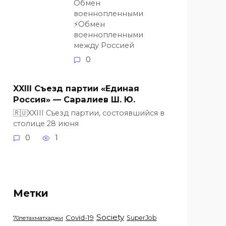
Обмен
военнопленными
⚡️Обмен
военнопленными
между Россией
0
XXIII Съезд партии «Единая
Россия» — Саралиев Ш. Ю.
🇷🇺XXIII Съезд партии, состоявшийся в
столице 28 июня
0
1
Метки
Society
Covid-19
SuperJob
70летахматхаджи