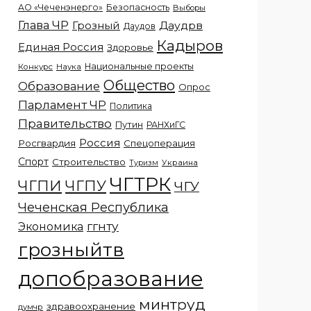
АО «Чеченэнерго»
Безопасность
Выборы
Глава ЧР
Грозный
Даудрв
Даудов
Кадыров
Единая Россия
Здоровье
Национальные проекты
Конкурс
Наука
Общество
Образование
Опрос
Парламент ЧР
Политика
Правительство
Путин
РАНХиГС
Россия
Росгвардия
Спецоперация
Спорт
Строительство
Украина
Туризм
ЧГТРК
ЧГПИ
ЧГПУ
ЧГУ
Чеченская Республика
ггнту
Экономика
грозныйтв
допобразование
минтруд
здравоохранение
думчр