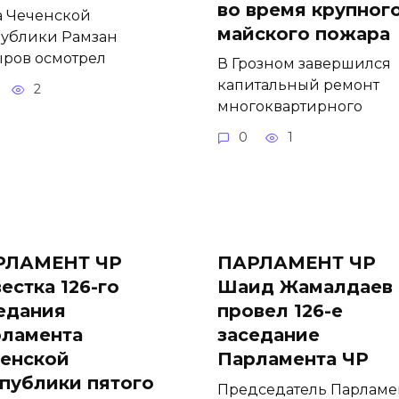
во время крупног
а Чеченской
майского пожара
ублики Рамзан
ров осмотрел
В Грозном завершился
капитальный ремонт
2
многоквартирного
0
1
РЛАМЕНТ ЧР
ПАРЛАМЕНТ ЧР
естка 126-го
Шаид Жамалдаев
едания
провел 126-е
ламента
заседание
енской
Парламента ЧР
публики пятого
Председатель Парламе