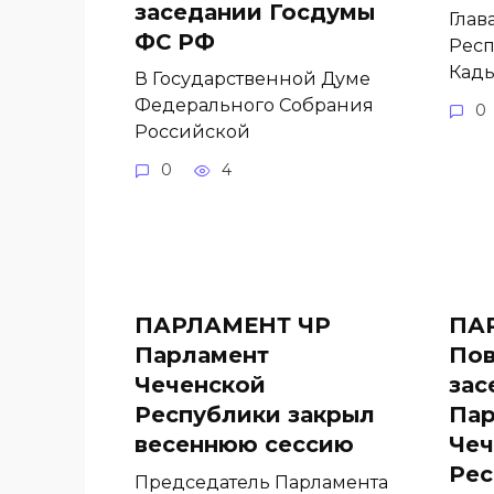
заседании Госдумы
Глав
ФС РФ
Респ
Кады
В Государственной Думе
Федерального Собрания
0
Российской
0
4
ПАРЛАМЕНТ ЧР
ПА
Парламент
Пов
Чеченской
зас
Республики закрыл
Пар
весеннюю сессию
Чеч
Рес
Председатель Парламента