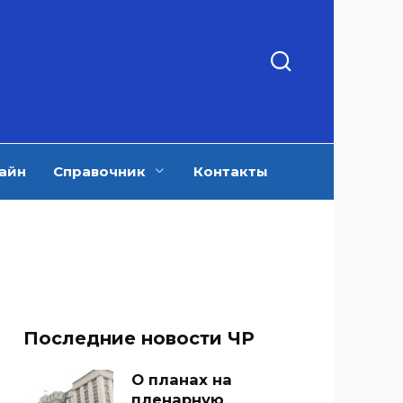
айн
Справочник
Контакты
Последние новости ЧР
О планах на
пленарную