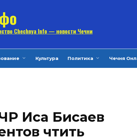
нфо
ство Chechnya Info — новости Чечни
зование
Культура
Политика
Чечня Онл
Р Иса Бисаев
ентов чтить