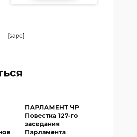
[sape]
ться
ПАРЛАМЕНТ ЧР
Повестка 127-го
заседания
ное
Парламента