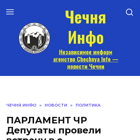
Перейти
Чечня
к
содержанию
Инфо
Независимое информ
агенство Chechnya Info —
новости Чечни
ЧЕЧНЯ ИНФО
»
НОВОСТИ
»
ПОЛИТИКА
ПАРЛАМЕНТ ЧР
Депутаты провели