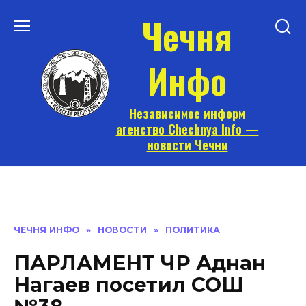
Перейти
Чечня
к
содержанию
Инфо
Независимое информ
агенство Chechnya Info —
новости Чечни
ЧЕЧНЯ ИНФО
»
НОВОСТИ
»
ПОЛИТИКА
ПАРЛАМЕНТ ЧР Аднан
Нагаев посетил СОШ