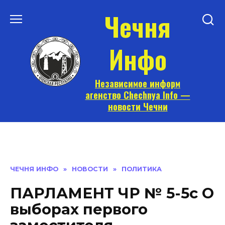
Перейти
Чечня
к
содержанию
Инфо
Независимое информ
агенство Chechnya Info —
новости Чечни
ЧЕЧНЯ ИНФО
»
НОВОСТИ
»
ПОЛИТИКА
ПАРЛАМЕНТ ЧР № 5-5с О
выборах первого