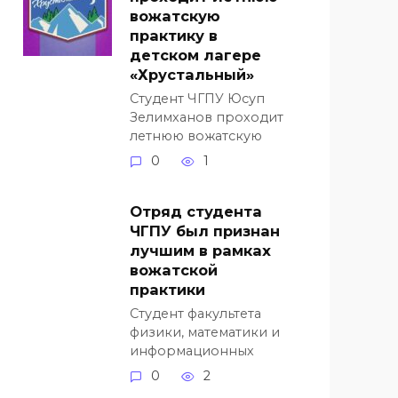
вожатскую
практику в
детском лагере
«Хрустальный»
Студент ЧГПУ Юсуп
Зелимханов проходит
летнюю вожатскую
0
1
Отряд студента
ЧГПУ был признан
лучшим в рамках
вожатской
практики
Студент факультета
физики, математики и
информационных
0
2