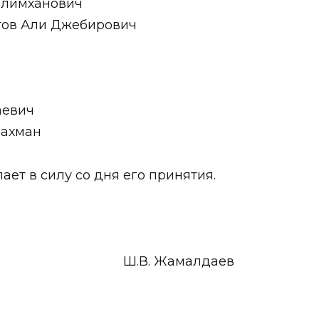
елимханович
игов Али Джебирович
аевич
рахман
ает в силу со дня его принятия.
щий Ш.В. Жамалдаев