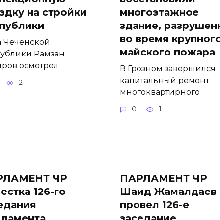
здку на стройки
многоэтажное
публики
здание, разрушен
во время крупног
а Чеченской
майского пожара
ублики Рамзан
ров осмотрел
В Грозном завершился
капитальный ремонт
2
многоквартирного
0
1
РЛАМЕНТ ЧР
ПАРЛАМЕНТ ЧР
естка 126-го
Шаид Жамалдаев
едания
провел 126-е
ламента
заседание