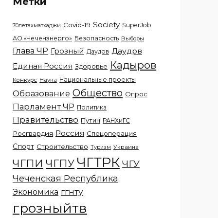
Метки
Society
Covid-19
SuperJob
70летахматхаджи
АО «Чеченэнерго»
Безопасность
Выборы
Глава ЧР
Грозный
Даудрв
Даудов
Кадыров
Единая Россия
Здоровье
Национальные проекты
Конкурс
Наука
Общество
Образование
Опрос
Парламент ЧР
Политика
Правительство
Путин
РАНХиГС
Россия
Росгвардия
Спецоперация
Спорт
Строительство
Украина
Туризм
ЧГТРК
ЧГПИ
ЧГПУ
ЧГУ
Чеченская Республика
ггнту
Экономика
грозныйтв