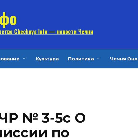
нфо
ство Chechnya Info — новости Чечни
зование
Культура
Политика
Чечня Онл
Р № 3-5с О
миссии по