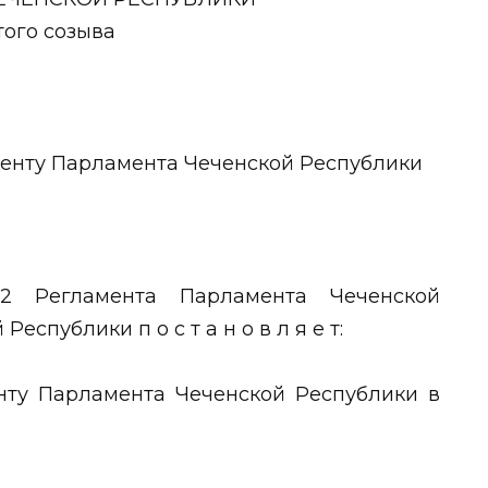
того созыва
менту Парламента Чеченской Республики
32 Регламента Парламента Чеченской
спублики п о с т а н о в л я е т:
енту Парламента Чеченской Республики в