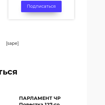
Подписаться
[sape]
ться
ПАРЛАМЕНТ ЧР
Повестка 127-го