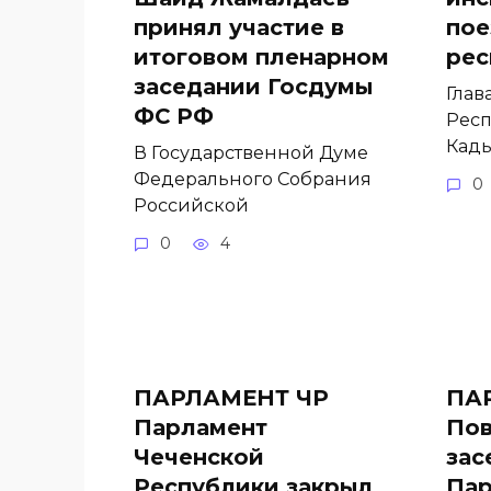
принял участие в
пое
итоговом пленарном
рес
заседании Госдумы
Глав
ФС РФ
Респ
Кады
В Государственной Думе
Федерального Собрания
0
Российской
0
4
ПАРЛАМЕНТ ЧР
ПА
Парламент
Пов
Чеченской
зас
Республики закрыл
Пар