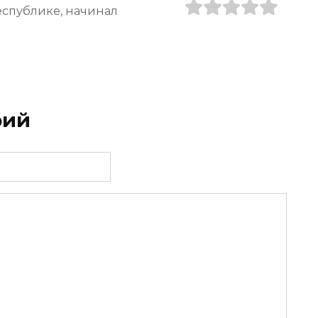
еспублике, начинал
рий