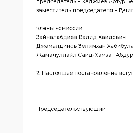
председатель – Хаджиев Артур З
заместитель председателя – Гуч
члены комиссии:
Зайналабдиев Валид Хаидович
Джамалдинов Зелимхан Хабибул
Жамалуллайл Сайд-Хамзат Абду
2. Настоящее постановление вступ
Председательствую