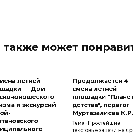
 также может понрави
 смена летней
Продолжается 4
ощадки — Дом
смена летней
ско-юношеского
площадки "Плане
изма и экскурсий
детства", педагог
ой-
Муртазалиева К.Р
тановского
Тема «Простейшие
иципального
текстовые задачи на д