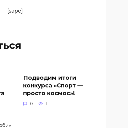
[sape]
ться
Подводим итоги
конкурса «Спорт —
та
просто космос»!
0
1
.
роби»