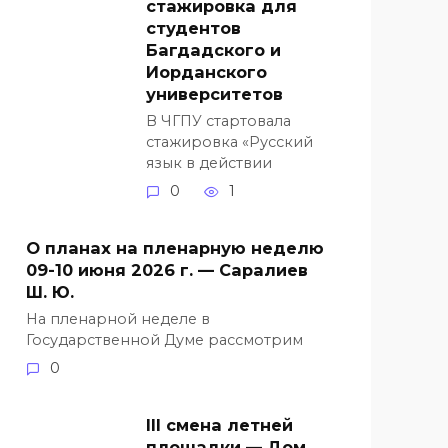
стажировка для
студентов
Багдадского и
Иорданского
университетов
В ЧГПУ стартовала
стажировка «Русский
язык в действии
0
1
О планах на пленарную неделю
09-10 июня 2026 г. — Саралиев
Ш. Ю.
На пленарной неделе в
Государственной Думе рассмотрим
0
III смена летней
площадки — Дом