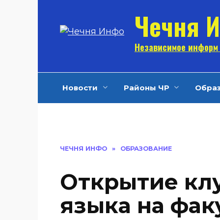
Перейти
Чечня 
к
содержанию
Независимое информ 
Новости
Районы ЧР
Обра
ЧЕЧНЯ ИНФО
»
ОБРАЗОВАНИЕ
Открытие клу
языка на фак