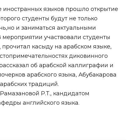
тете иностранных языков прошло открытие
оторого студенты будут не только
чь,но и заниматься актуальными
В мероприятии участвовали студенты
 прочитал касыду на арабском языке,
остопримечательностях диковинного
рассказал об арабской каллиграфии и
очерков арабского языка, Абубакарова
арабских традиций.
Рамазановой Р.Т., кандидатом
афедры английского языка.