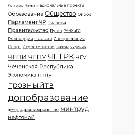
Национальные проекты
Конкурс
Наука
Общество
Образование
Опрос
Парламент ЧР
Политика
Правительство
Путин
РАНХиГС
Россия
Росгвардия
Спецоперация
Спорт
Строительство
Украина
Туризм
ЧГТРК
ЧГПИ
ЧГПУ
ЧГУ
Чеченская Республика
ггнту
Экономика
грозныйтв
допобразование
минтруд
здравоохранение
думчр
нефтяной