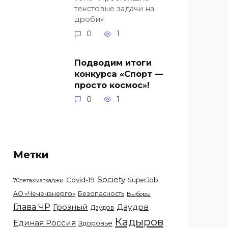
текстовые задачи на
дроби»
0
1
Подводим итоги
конкурса «Спорт —
просто космос»!
0
1
Метки
Society
Covid-19
SuperJob
70летахматхаджи
АО «Чеченэнерго»
Безопасность
Выборы
Глава ЧР
Грозный
Даудрв
Даудов
Кадыров
Единая Россия
Здоровье