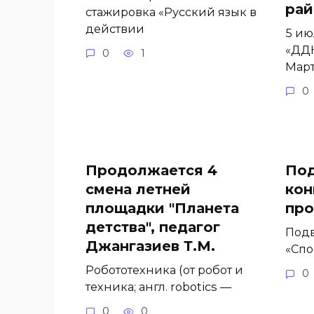
рай
стажировка «Русский язык в
действии
5 ию
«ДД
0
1
Март
0
Продолжается 4
Под
смена летней
кон
площадки "Планета
про
детства", педагог
Подв
Джангазиев Т.М.
«Спо
Робототехника (от робот и
0
техника; англ. robotics —
0
0