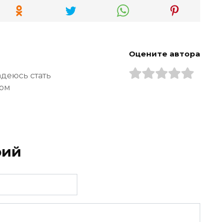
Оцените автора
адеюсь стать
ром
рий