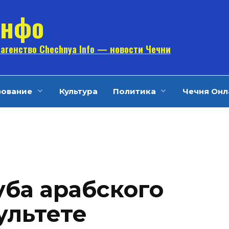
Инфо
агенство Chechnya Info — новости Чечни
зование
Культура
Политика
Чечня Онл
ба арабского
ультете