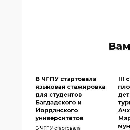
Вам
В ЧГПУ стартовала
III
языковая стажировка
пл
для студентов
дет
Багдадского и
тур
Иорданского
Ачх
университетов
Мар
мун
В ЧГПУ стартовала