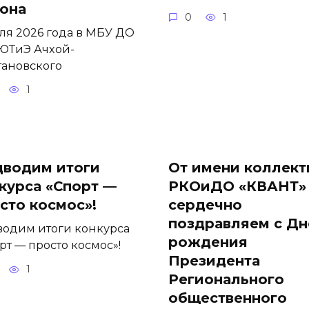
она
0
1
ля 2026 года в МБУ ДО
ЮТиЭ Ачхой-
ановского
1
водим итоги
От имени коллект
курса «Спорт —
РКОиДО «КВАНТ»
сто космос»!
сердечно
поздравляем с Д
одим итоги конкурса
рождения
рт — просто космос»!
Президента
1
Регионального
общественного