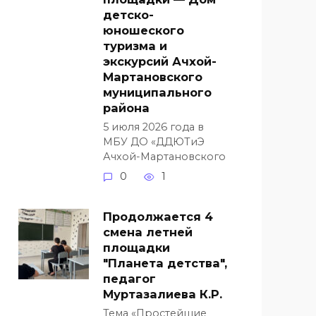
детско-
юношеского
туризма и
экскурсий Ачхой-
Мартановского
муниципального
района
5 июля 2026 года в
МБУ ДО «ДДЮТиЭ
Ачхой-Мартановского
0
1
Продолжается 4
смена летней
площадки
"Планета детства",
педагог
Муртазалиева К.Р.
Тема «Простейшие