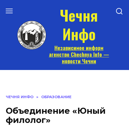
Перейти
Чечня
к
содержанию
Инфо
Независимое информ
агенство Chechnya Info —
новости Чечни
ЧЕЧНЯ ИНФО
»
ОБРАЗОВАНИЕ
Объединение «Юный
филолог»