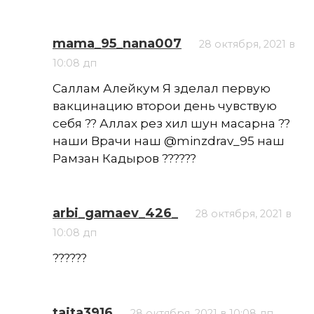
mama_95_nana007
28 октября, 2021 в
10:08 дп
Саллам Алейкум Я зделал первую
вакцинацию второи день чувствую
себя ?? Аллах рез хил шун масарна ??
наши Врачи наш @minzdrav_95 наш
Рамзан Кадыров ??????
arbi_gamaev_426_
28 октября, 2021 в
10:08 дп
??????
taita3916
28 октября, 2021 в 10:08 дп