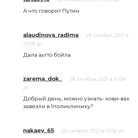
А что говорит Путин
alaudinova_radima
28 октября, 2021 в
10:08 дп
Дала аьтто бойла
zarema_dok_
28 октября, 2021 в 10:08
дп
Добрый день, можно узнать- кови-вак
завезли в 1поликлинику?
nakaev_65
28 октября, 2021 в 10:08 дп