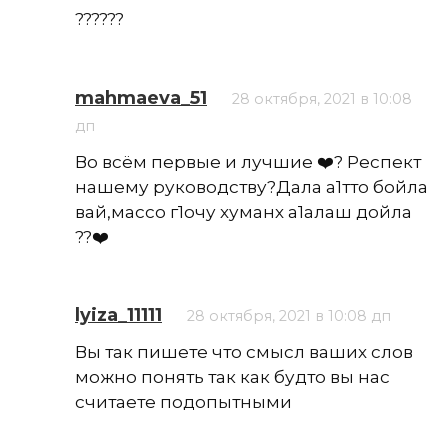
??????
mahmaeva_51
28 октября, 2021 в 10:08
дп
Во всём первые и лучшие ❤️? Респект
нашему руководству?Дала а1тто бойла
вай,массо г1очу хуманх а1алаш дойла
??❤️
lyiza_11111
28 октября, 2021 в 10:08 дп
Вы так пишете что смысл ваших слов
можно понять так как будто вы нас
считаете подопытными