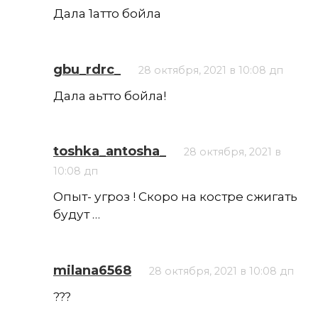
Дала 1атто бойла
gbu_rdrc_
28 октября, 2021 в 10:08 дп
Дала аьтто бойла!
toshka_antosha_
28 октября, 2021 в
10:08 дп
Опыт- угроз ! Скоро на костре сжигать
будут …
milana6568
28 октября, 2021 в 10:08 дп
???