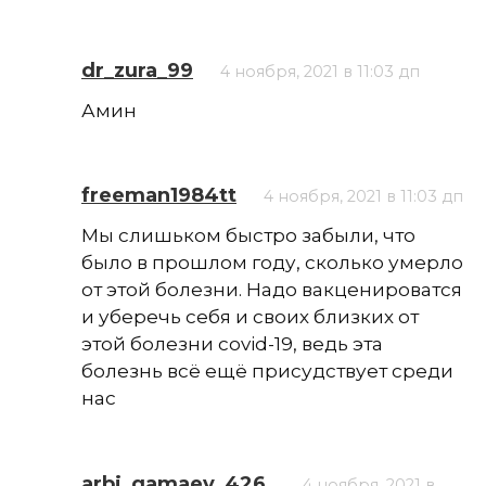
dr_zura_99
4 ноября, 2021 в 11:03 дп
Амин
freeman1984tt
4 ноября, 2021 в 11:03 дп
Мы слишьком быстро забыли, что
было в прошлом году, сколько умерло
от этой болезни. Надо вакценироватся
и уберечь себя и своих близких от
этой болезни covid-19, ведь эта
болезнь всё ещё присудствует среди
нас
arbi_gamaev_426_
4 ноября, 2021 в