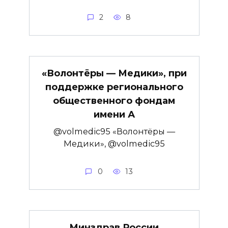
2
8
«Волонтёры — Медики», при
поддержке регионального
общественного фондам
имени А
@volmedic95 «Волонтёры —
Медики», @volmedic95
0
13
Минздрав России