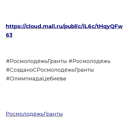
https://cloud.mail.ru/public/iL6c/tHqyQFw
63
#РосмолодёжьГранты #Росмолодёжь
#СозданоСРосмолодёжьГранты
#ОлимпиадаЦебиева
РосмолодёжьГранты