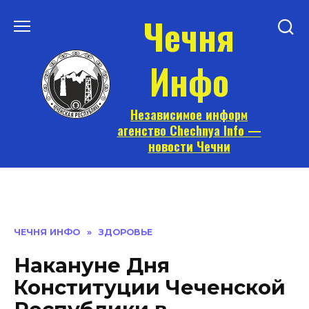
Перейти
Чечня
к
содержанию
Инфо
Независимое информ
агенство Chechnya Info —
новости Чечни
ЧЕЧНЯ ИНФО
»
ЗДОРОВЬЕ
Накануне Дня
Конституции Чеченской