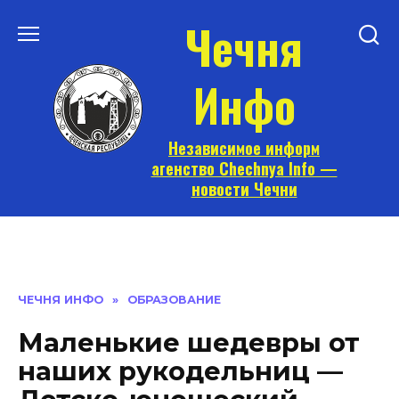
Перейти
Чечня
к
содержанию
Инфо
Независимое информ
агенство Chechnya Info —
новости Чечни
ЧЕЧНЯ ИНФО
»
ОБРАЗОВАНИЕ
Маленькие шедевры от
наших рукодельниц —