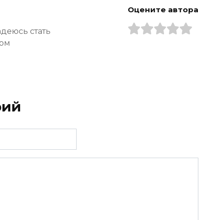
Оцените автора
адеюсь стать
ром
рий