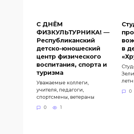
С ДНЁМ
Сту
ФИЗКУЛЬТУРНИКА! —
про
Республиканский
вож
детско-юношеский
в д
центр физического
«Хр
воспитания, спорта и
Студ
туризма
Зели
летн
Уважаемые коллеги,
учителя, педагоги,
0
спортсмены, ветераны
0
1