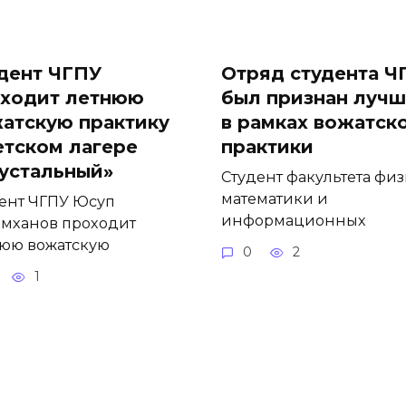
дент ЧГПУ
Отряд студента Ч
ходит летнюю
был признан луч
атскую практику
в рамках вожатск
етском лагере
практики
устальный»
Студент факультета физ
математики и
ент ЧГПУ Юсуп
информационных
мханов проходит
юю вожатскую
0
2
1