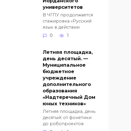
Иорданского
университетов
В ЧГПУ продолжается
стажировка «Русский
язык в действии
0
1
Летняя площадка,
день десятый. —
Муниципальное
бюджетное
учреждение
дополнительного
образования
«Надтеречный Дом
юных техников»
Летняя площадка, день
десятый: от фонетики
до робопроектов