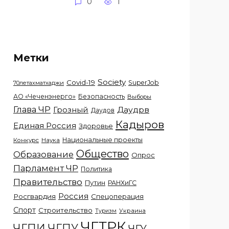
0
1
Метки
Society
Covid-19
SuperJob
70летахматхаджи
АО «Чеченэнерго»
Безопасность
Выборы
Глава ЧР
Грозный
Даудрв
Даудов
Кадыров
Единая Россия
Здоровье
Национальные проекты
Конкурс
Наука
Общество
Образование
Опрос
Парламент ЧР
Политика
Правительство
Путин
РАНХиГС
Россия
Росгвардия
Спецоперация
Спорт
Строительство
Украина
Туризм
ЧГТРК
ЧГПИ
ЧГПУ
ЧГУ