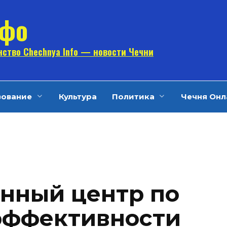
нфо
ство Chechnya Info — новости Чечни
зование
Культура
Политика
Чечня Онл
нный центр по
эффективности