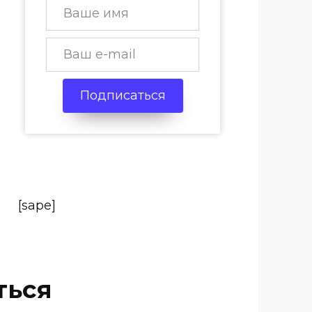
Подписаться
[sape]
ться