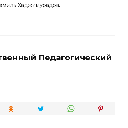
Шамиль Хаджимурадов.
твенный Педагогический