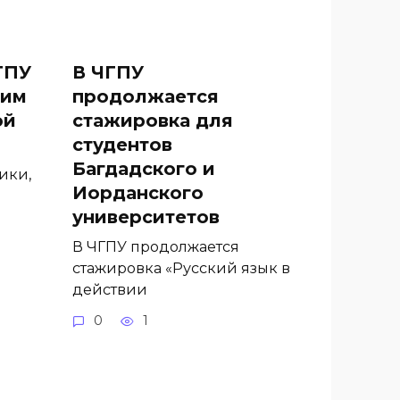
ГПУ
В ЧГПУ
шим
продолжается
ой
стажировка для
студентов
Багдадского и
ики,
Иорданского
университетов
В ЧГПУ продолжается
стажировка «Русский язык в
действии
0
1