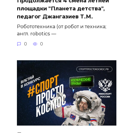
Продолжается 4 смена летней
площадки "Планета детства",
педагог Джангазиев Т.М.
Робототехника (от робот и техника;
англ. robotics —
0
0