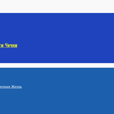
ти Чечни
менная Жизнь