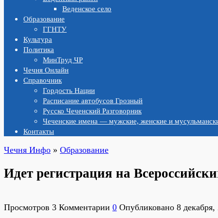
Веденское село
Образование
ГГНТУ
Культура
Политика
МинТруд ЧР
Чечня Онлайн
Справочник
Гордость Нации
Расписание автобусов Грозный
Русско Чеченский Разговорник
Чеченские имена — мужские, женские и мусульмански
Контакты
Чечня Инфо
»
Образование
Идет регистрация на Всероссийск
Просмотров
3
Комментарии
0
Опубликовано
8 декабря,