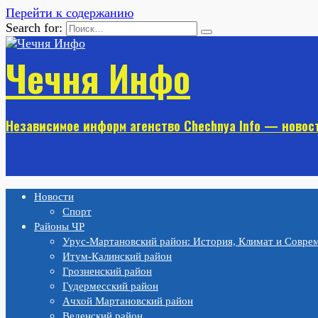
Перейти к содержанию
Search for:
Чечня Инфо
Независимое информ агенство Chechnya Info — новос
Новости
Спорт
Районы ЧР
Урус-Мартановский район: История, Климат и Совре
Итум-Калинский район
Грозненский район
Гудермесский район
Ачхой Мартановский район
Веденский район