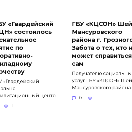
БУ «Гвардейский
ГБУ «КЦСОН» Шей
ЦН» состоялось
Мансуровского
екательное
района г. Грозного
ятие по
Забота о тех, кто 
оративно-
может справиться
кладному
сам
рчеству
Получателю социальны
услуг ГБУ «КЦСОН» Шей
У «Гвардейский
Мансуровского района 
ально-
билитационный центр
0
1
1