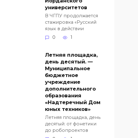
Иорданского
университетов
В ЧГПУ продолжается
стажировка «Русский
язык в действии
0
1
Летняя площадка,
день десятый. —
Муниципальное
бюджетное
учреждение
дополнительного
образования
«Надтеречный Дом
юных техников»
Летняя площадка, день
десятый: от фонетики
до робопроектов