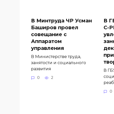
В Минтруда ЧР Усман
В Г
Баширов провел
С-Р
совещание с
увл
Аппаратом
зан
управления
дек
при
В Министерстве труда,
тво
занятости и социального
развития
В ГБ
соци
0
2
реа
0