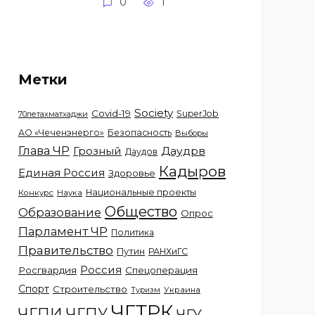
0
1
Метки
Society
Covid-19
SuperJob
70летахматхаджи
АО «Чеченэнерго»
Безопасность
Выборы
Глава ЧР
Грозный
Даудрв
Даудов
Кадыров
Единая Россия
Здоровье
Национальные проекты
Конкурс
Наука
Общество
Образование
Опрос
Парламент ЧР
Политика
Правительство
Путин
РАНХиГС
Россия
Росгвардия
Спецоперация
Спорт
Строительство
Украина
Туризм
ЧГТРК
ЧГПИ
ЧГПУ
ЧГУ