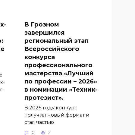
х-
В Грозном
завершился
:
региональный этап
не
Всероссийского
конкурса
профессионального
мастерства «Лучший
х
по профессии – 2026»
х-
в номинации «Техник-
г.
протезист».
В 2025 году конкурс
получил новый формат и
стал частью
0
2