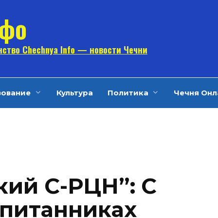
нфо
ство Chechnya Info — новости Чечни
зование
Культура
Политика
Чечня Онл
ий С-РЦН”: С
спитанниках