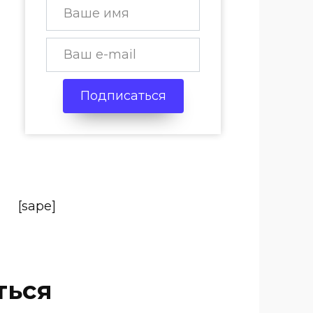
Подписаться
[sape]
ться