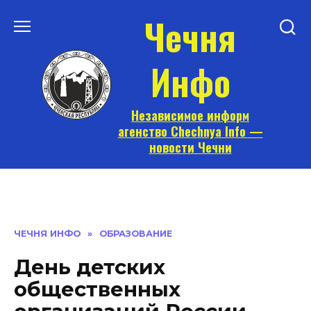
Перейти
Чечня
к
содержанию
Инфо
Независимое информ
агенство Chechnya Info —
новости Чечни
ЧЕЧНЯ ИНФО
»
ОБРАЗОВАНИЕ
День детских
общественных