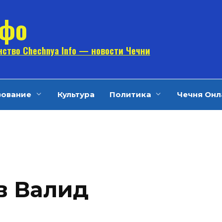
нфо
ство Chechnya Info — новости Чечни
зование
Культура
Политика
Чечня Онл
в Валид