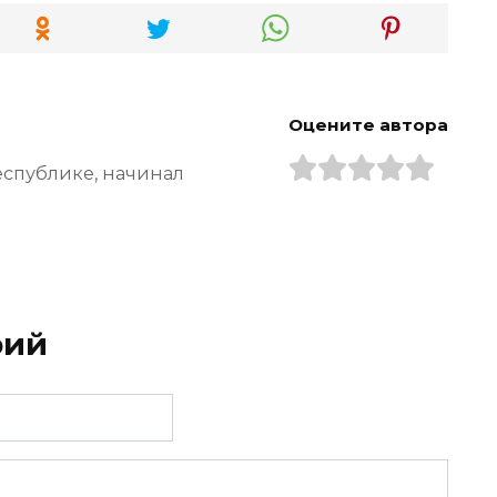
Оцените автора
еспублике, начинал
рий