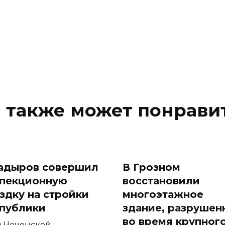
 также может понрави
адыров совершил
В Грозном
пекционную
восстановили
здку на стройки
многоэтажное
публики
здание, разрушен
во время крупног
а Чеченской