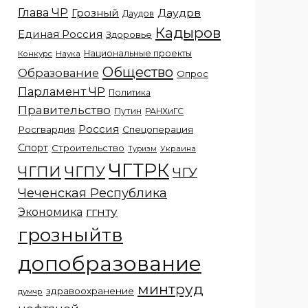
Глава ЧР
Грозный
Даудрв
Даудов
Кадыров
Единая Россия
Здоровье
Национальные проекты
Конкурс
Наука
Общество
Образование
Опрос
Парламент ЧР
Политика
Правительство
Путин
РАНХиГС
Россия
Росгвардия
Спецоперация
Спорт
Строительство
Украина
Туризм
ЧГТРК
ЧГПИ
ЧГПУ
ЧГУ
Чеченская Республика
ггнту
Экономика
грозныйтв
допобразование
минтруд
здравоохранение
думчр