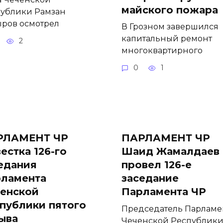
майского пожара
ублики Рамзан
ров осмотрел
В Грозном завершился
капитальный ремонт
2
многоквартирного
0
1
РЛАМЕНТ ЧР
ПАРЛАМЕНТ ЧР
естка 126-го
Шаид Жамалдаев
едания
провел 126-е
ламента
заседание
енской
Парламента ЧР
публики пятого
Председатель Парламе
ыва
Чеченской Республик