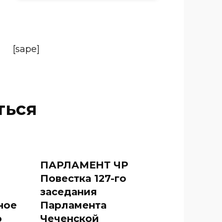
[sape]
ться
ПАРЛАМЕНТ ЧР
Повестка 127-го
заседания
ное
Парламента
о
Чеченской