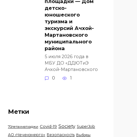
площадки — Дом
детско-
юношеского
туризма и
экскурсий Ачхой-
Мартановского
муниципального
района
5 июля 2026 года в
МБУ ДО «ДДЮТиЭ
Ачхой-Мартановского
0
1
Метки
Society
Covid-19
SuperJob
70летахматхаджи
АО «Чеченэнерго»
Безопасность
Выборы