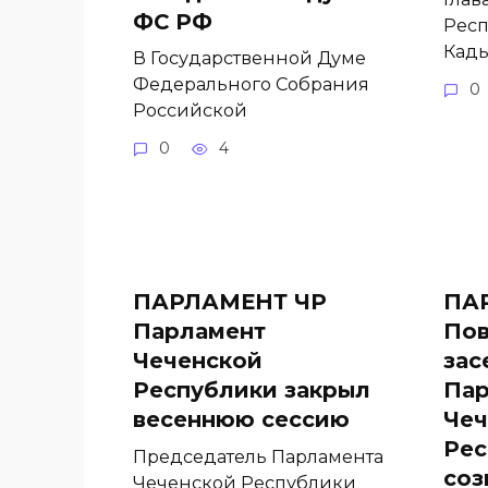
ФС РФ
Респ
Кады
В Государственной Думе
Федерального Собрания
0
Российской
0
4
ПАРЛАМЕНТ ЧР
ПА
Парламент
Пов
Чеченской
зас
Республики закрыл
Пар
весеннюю сессию
Чеч
Рес
Председатель Парламента
соз
Чеченской Республики