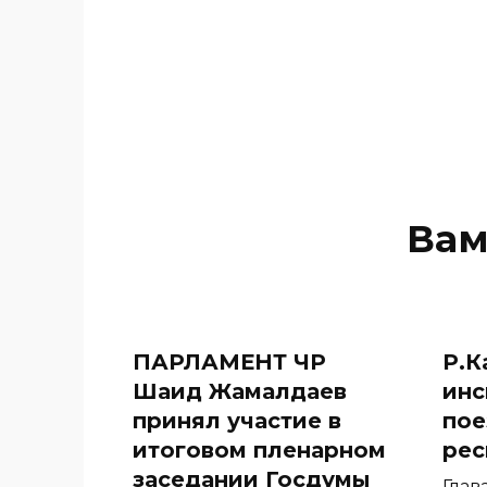
Вам
ПАРЛАМЕНТ ЧР
Р.К
Шаид Жамалдаев
инс
принял участие в
пое
итоговом пленарном
рес
заседании Госдумы
Глав