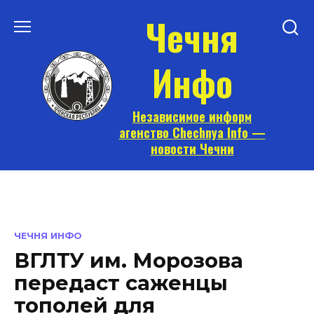
Перейти
Чечня
к
содержанию
Инфо
Независимое информ
агенство Chechnya Info —
новости Чечни
ЧЕЧНЯ ИНФО
ВГЛТУ им. Морозова
передаст саженцы
тополей для