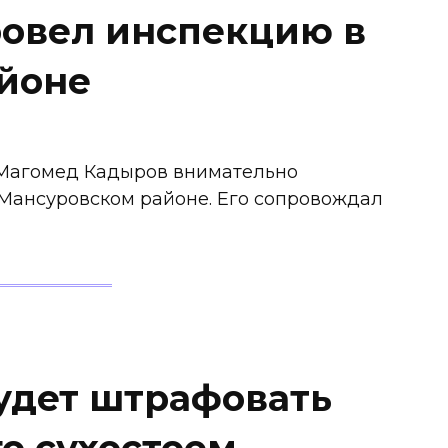
ровел инспекцию в
йоне
-Магомед Кадыров внимательно
-Мансуровском районе. Его сопровождал
удет штрафовать
о сухостоем