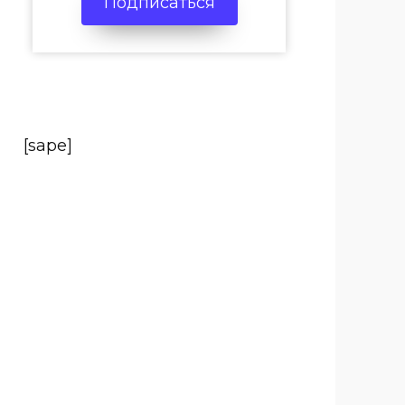
Подписаться
[sape]