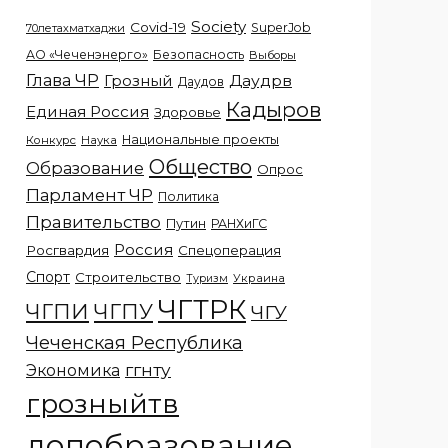
Society
Covid-19
SuperJob
70летахматхаджи
АО «Чеченэнерго»
Безопасность
Выборы
Глава ЧР
Грозный
Даудрв
Даудов
Кадыров
Единая Россия
Здоровье
Национальные проекты
Конкурс
Наука
Общество
Образование
Опрос
Парламент ЧР
Политика
Правительство
Путин
РАНХиГС
Россия
Росгвардия
Спецоперация
Спорт
Строительство
Украина
Туризм
ЧГТРК
ЧГПИ
ЧГПУ
ЧГУ
Чеченская Республика
ггнту
Экономика
грозныйтв
допобразование