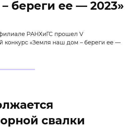
– береги ее — 2023»
– филиале РАНХиГС прошел V
 конкурс «Земля наш дом – береги ее —
олжается
орной свалки