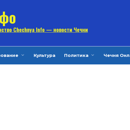
нфо
ство Chechnya Info — новости Чечни
зование
Культура
Политика
Чечня Онл