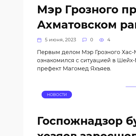
Мэр Грозного п
Ахматовском ра
5 июня, 2023
0
4
Первым делом Мэр Грозного Хас
ознакомился с ситуацией в Шейх
префект Магомед Яхъяев.
НОВОСТИ
Госпожнадзор б
хозяев заросшег