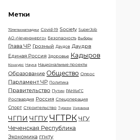
Метки
Society
Covid-19
SuperJob
70летахматхаджи
АО «Чеченэнерго»
Безопасность
Выборы
Глава ЧР
Грозный
Даудрв
Даудов
Кадыров
Единая Россия
Здоровье
Национальные проекты
Конкурс
Наука
Общество
Образование
Опрос
Парламент ЧР
Политика
Правительство
Путин
РАНХиГС
Россия
Росгвардия
Спецоперация
Спорт
Строительство
Украина
Туризм
ЧГТРК
ЧГПИ
ЧГПУ
ЧГУ
Чеченская Республика
ггнту
Экономика