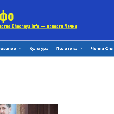
нфо
ство Chechnya Info — новости Чечни
зование
Культура
Политика
Чечня Онл