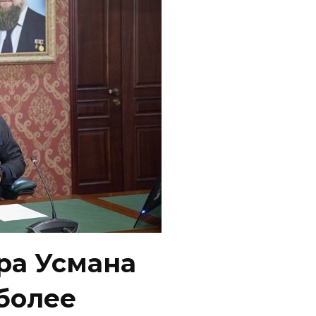
ра Усмана
более