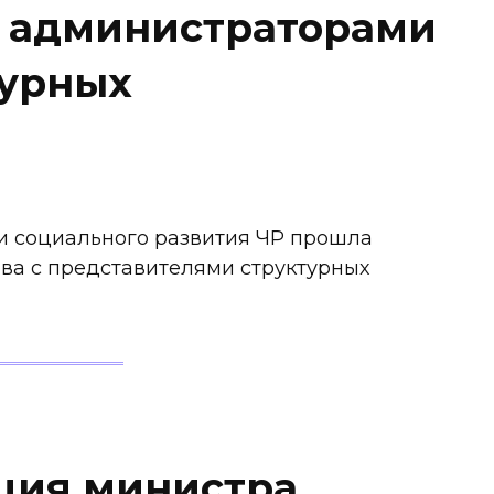
 администраторами
турных
 и социального развития ЧР прошла
ва с представителями структурных
ция министра