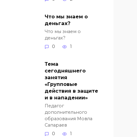
Что мы знаем о
деньгах?
Что мы знаем о
деньгах?
0
1
Тема
сегодняшнего
занятия
«Групповые
действия в защите
и в нападении»
Педагог
дополнительного
образования Мовла
Сапараев
0
1