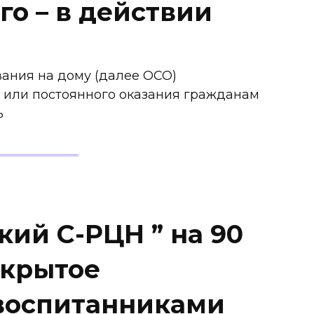
го – в действии
ания на дому (далее ОСО)
 или постоянного оказания гражданам
ь
кий С-РЦН ” на 90
ткрытое
воспитанниками