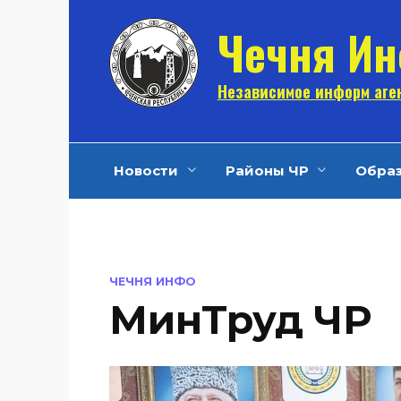
Перейти
Чечня И
к
содержанию
Независимое информ аген
Новости
Районы ЧР
Обра
ЧЕЧНЯ ИНФО
МинТруд ЧР