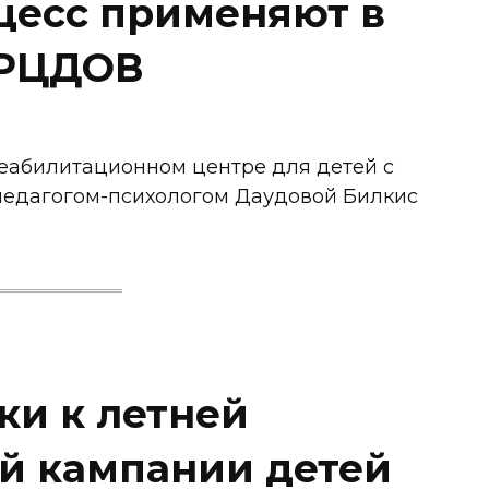
цесс применяют в
-РЦДОВ
еабилитационном центре для детей с
педагогом-психологом Даудовой Билкис
ки к летней
й кампании детей