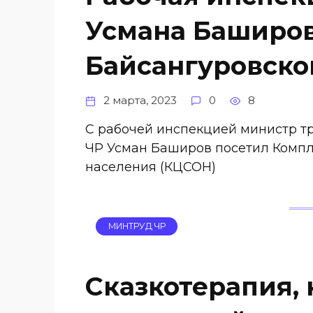
Усмана Баширо
Байсангуровско
2 марта, 2023
0
8
С рабочей инспекцией министр тр
ЧР Усман Баширов посетил Комп
населения (КЦСОН)
МИНТРУД ЧР
Сказкотерапия, 