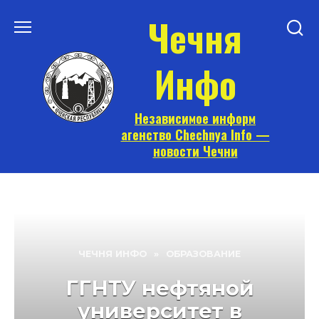
Перейти
Чечня
к
содержанию
Инфо
Независимое информ
агенство Chechnya Info —
новости Чечни
ЧЕЧНЯ ИНФО
»
ОБРАЗОВАНИЕ
ГГНТУ нефтяной
университет в