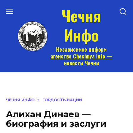
Перейти
Чечня
к
содержанию
Инфо
Независимое информ
агенство Chechnya Info —
новости Чечни
ЧЕЧНЯ ИНФО
»
ГОРДОСТЬ НАЦИИ
Алихан Динаев —
биография и заслуги