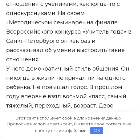
отношения с учениками, как когда-то с
однокурсниками. На своем
«Методическом семинаре» на финале
Всероссийского конкурса «Учитель года» в
Санкт-Петербурге он как раз и
рассказывал об умении выстроить такие
отношения.
У него демократичный стиль общения. Он
никогда в жизни не кричал ни на одного
ребенка. Не повышал голос. В прошлом
году впервые взял восьмой класс, самый
тяжелый, переходный, возраст. Двое
пацанов подрались прямо на уроке.
Этот сайт использует cookie для хранения данных.
Внезапно. Что-то там один другому
Продолжая использовать сайт, Вы даете свое согласие на
работу с этими файлами.
OK
брякнул на ухо, тот развернулся и влепил